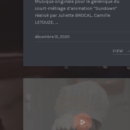
Musique originale pour le générique du
court-métrage d’animation “Sundown”
réalisé par Juliette BROCAL, Camille
LETOUZE, …
décembre 15, 2020
VIEW