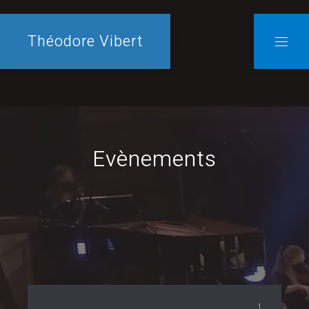
Théodore Vibert
Evènements
1